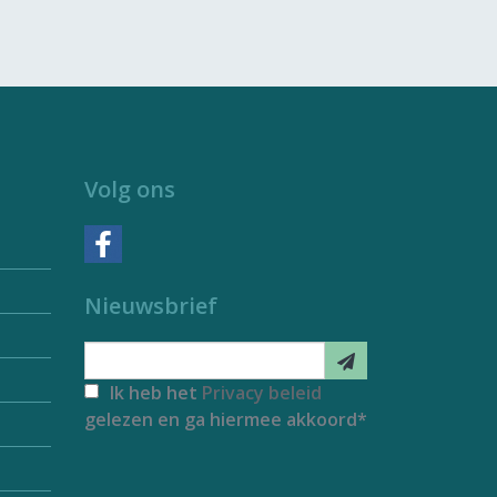
Volg ons
Nieuwsbrief
Ik heb het
Privacy beleid
gelezen en ga hiermee akkoord