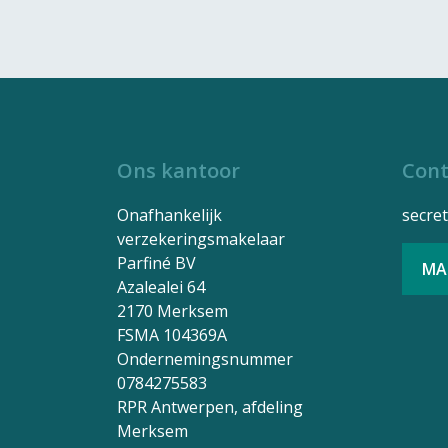
Ons kantoor
Cont
Onafhankelijk
secre
verzekeringsmakelaar
Parfiné BV
MA
Azalealei 64
2170 Merksem
FSMA 104369A
Ondernemingsnummer
0784275583
RPR Antwerpen, afdeling
Merksem