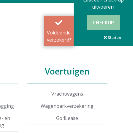
uitvoeren!
CHECKUP
Voldoende
Sluiten
verzekerd?
Voertuigen
Vrachtwagens
egging
Wagenparkverzekering
e- en
Go4Lease
ng